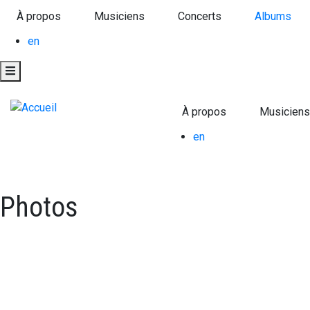
Aller
À propos
Musiciens
Concerts
Albums
au
contenu
en
principal
À propos
Musiciens
en
Photos