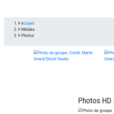
Fil
Accueil
Médias
d'Ariane
Photos
Photos HD 