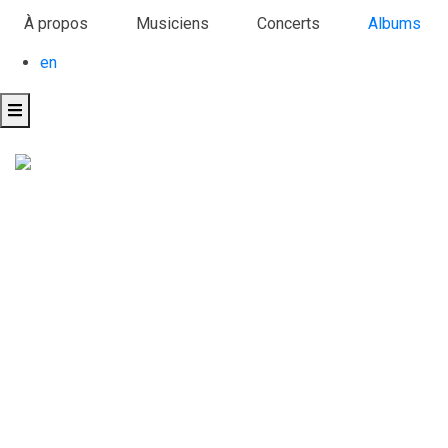
Aller
À propos
Musiciens
Concerts
Albums
au
en
contenu
principal
À propos
Musiciens
en
Concerts