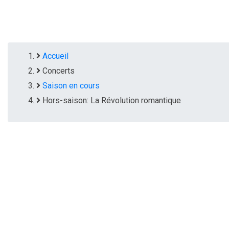
Accueil
Fil
Concerts
Saison en cours
d'Ariane
Hors-saison: La Révolution romantique
Hors-saison
Dimanche 23 n