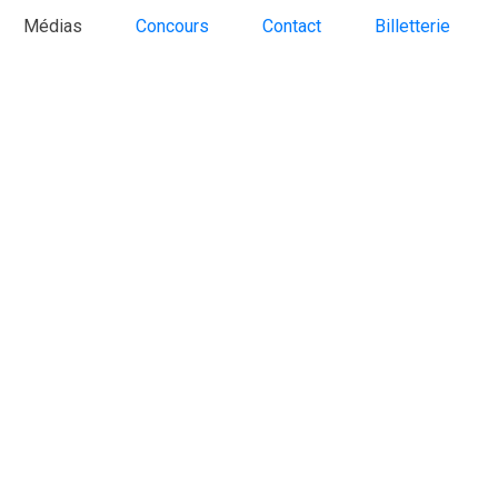
Médias
Concours
Contact
Billetterie
Concerts
Albums
Médias
Concours