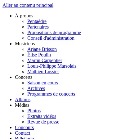
Aller au contenu principal
À propos
Pentaèdre
Partenaires
Propositions de programme
Conseil d'administration
Musiciens
Ariane Brisson
Élise Poulin
Martin Carpentier
Louis-Philippe Marsolais
Mathieu Lussier
Concerts
Saison en cours
Archives
Programmes de concerts
Albums
Médias
Photos
Extraits vidéos
Revue de presse
Concours
Contact
Billetterie